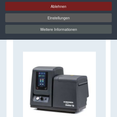
Ablehnen
Klebstoffe
Einstellungen
Schmelzklebstoffe von BÜHNEN sind in vielen
Weitere Informationen
Branchen unerlässlich.