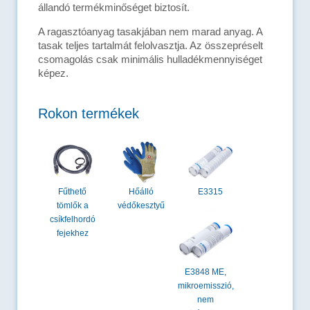
állandó termékminőséget biztosít.
A ragasztóanyag tasakjában nem marad anyag. A
tasak teljes tartalmát felolvasztja. Az összepréselt
csomagolás csak minimális hulladékmennyiséget
képez.
Rokon termékek
Fűthető
E3315
Hőálló
tömlők a
védőkesztyű
csíkfelhordó
fejekhez
E3848 ME,
mikroemisszió,
nem