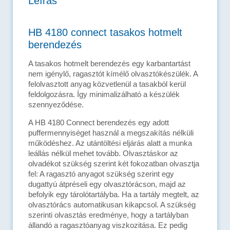
Leírás
HB 4180 connect tasakos hotmelt
berendezés
A tasakos hotmelt berendezés egy karbantartást
nem igénylő, ragasztót kímélő olvasztókészülék. A
felolvasztott anyag közvetlenül a tasakból kerül
feldolgozásra. Így minimalizálható a készülék
szennyeződése.
A HB 4180 Connect berendezés egy adott
puffermennyiséget használ a megszakítás nélküli
működéshez. Az utántöltési eljárás alatt a munka
leállás nélkül mehet tovább. Olvasztáskor az
olvadékot szükség szerint két fokozatban olvasztja
fel: A ragasztó anyagot szükség szerint egy
dugattyú átpréseli egy olvasztórácson, majd az
befolyik egy tárolótartályba. Ha a tartály megtelt, az
olvasztórács automatikusan kikapcsol. A szükség
szerinti olvasztás eredménye, hogy a tartályban
állandó a ragasztóanyag viszkozitása. Ez pedig