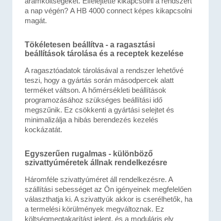
áramköltségeket. Elfelejtette kikapcsolni a rendszert
a nap végén? A HB 4000 connect képes kikapcsolni
magát.
Tökéletesen beállítva - a ragasztási
beállítások tárolása és a receptek kezelése
A ragasztóadatok tárolásával a rendszer lehetővé
teszi, hogy a gyártás során másodpercek alatt
terméket váltson. A hőmérsékleti beállítások
programozásához szükséges beállítási idő
megszűnik. Ez csökkenti a gyártási selejtet és
minimalizálja a hibás berendezés kezelés
kockázatát.
Egyszerűen rugalmas - különböző
szivattyúméretek állnak rendelkezésre
Háromféle szivattyúméret áll rendelkezésre. A
szállítási sebességet az Ön igényeinek megfelelően
választhatja ki. A szivattyúk akkor is cserélhetők, ha
a termelési körülmények megváltoznak. Ez
költségmegtakarítást jelent, és a moduláris elv