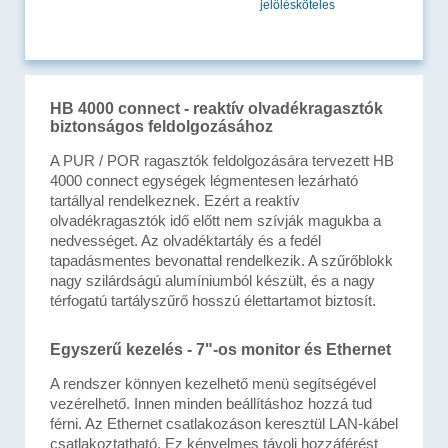
jelölésköteles
HB 4000 connect - reaktív olvadékragasztók
biztonságos feldolgozásához
A PUR / POR ragasztók feldolgozására tervezett HB
4000 connect egységek légmentesen lezárható
tartállyal rendelkeznek. Ezért a reaktív
olvadékragasztók idő előtt nem szívják magukba a
nedvességet. Az olvadéktartály és a fedél
tapadásmentes bevonattal rendelkezik. A szűrőblokk
nagy szilárdságú alumíniumból készült, és a nagy
térfogatú tartályszűrő hosszú élettartamot biztosít.
Egyszerű kezelés - 7"-os monitor és Ethernet
A rendszer könnyen kezelhető menü segítségével
vezérelhető. Innen minden beállításhoz hozzá tud
férni. Az Ethernet csatlakozáson keresztül LAN-kábel
csatlakoztatható. Ez kényelmes távoli hozzáférést