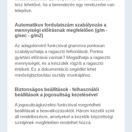
tesz lehetővé, ha a berendezés egy rendszerbe van
telepítve.
Automatikus fordulatszám szabályozás a
mennyiségi előírásnak megfelelően (g/m -
g/sec - g/m2)
Az adagolómérő funkcióval grammra pontosan
szabályozhatja a ragasztó felhordását. Pontos
gyártási előírásai vannak? Megadhatja a ragasztó
mennyiségét, és a készülék rögzíti a ragasztó
értékeit. Ez a dokumentáció segédlet lehet
minőségbiztosítási osztály munkájához.
Biztonságos beállítások - felhasználói
beállítások a jogosultság kezelésével
A jogosultságkezelési funkcióval megvédheti
beállításait a beavatkozásoktól. Három kezelői szint
áll rendelkezésre, amelyeket a kezelők képzettségi
szintjének megfelelően rendelhet hozzá.