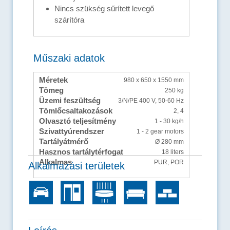
Nincs szükség sűrített levegő
szárítóra
Műszaki adatok
Méretek
980 x 650 x 1550 mm
Tömeg
250 kg
Üzemi feszültség
3/N/PE 400 V, 50-60 Hz
Tömlőcsaltakozások
2, 4
Olvasztó teljesítmény
1 - 30 kg/h
Szivattyúrendszer
1 - 2 gear motors
Tartályátmérő
Ø 280 mm
Hasznos tartálytérfogat
18 liters
Alkalmas
PUR, POR
Alkalmazási területek