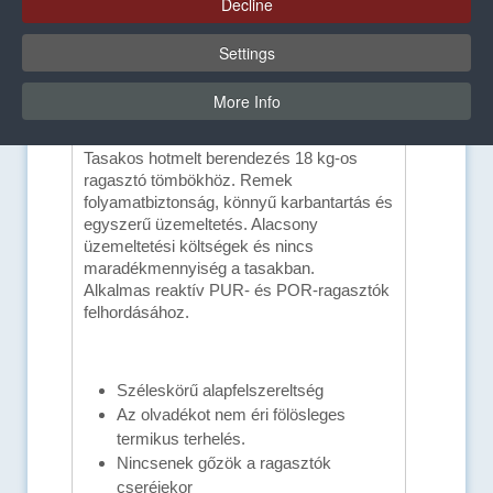
Decline
Settings
More Info
Előnyök és felszereltség
Tasakos hotmelt berendezés 18 kg-os
ragasztó tömbökhöz. Remek
folyamatbiztonság, könnyű karbantartás és
egyszerű üzemeltetés. Alacsony
üzemeltetési költségek és nincs
maradékmennyiség a tasakban.
Alkalmas reaktív PUR- és POR-ragasztók
felhordásához.
Széleskörű alapfelszereltség
Az olvadékot nem éri fölösleges
termikus terhelés.
Nincsenek gőzök a ragasztók
cseréjekor