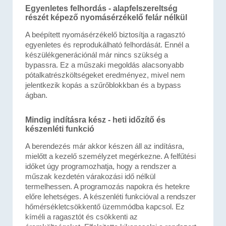
Egyenletes felhordás - alapfelszereltség
részét képező nyomásérzékelő felár nélkül
A beépített nyomásérzékelő biztosítja a ragasztó
egyenletes és reprodukálható felhordását. Ennél a
készülékgenerációnál már nincs szükség a
bypassra. Ez a műszaki megoldás alacsonyabb
pótalkatrészköltségeket eredményez, mivel nem
jelentkezik kopás a szűrőblokkban és a bypass
ágban.
Mindig indításra kész - heti időzítő és
készenléti funkció
A berendezés már akkor készen áll az indításra,
mielőtt a kezelő személyzet megérkezne. A felfűtési
időket úgy programozhatja, hogy a rendszer a
műszak kezdetén várakozási idő nélkül
termelhessen. A programozás napokra és hetekre
előre lehetséges. A készenléti funkcióval a rendszer
hőmérsékletcsökkentő üzemmódba kapcsol. Ez
kíméli a ragasztót és csökkenti az