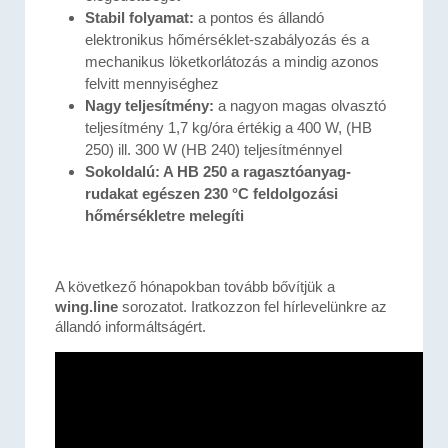
Stabil folyamat:
a pontos és állandó
elektronikus hőmérséklet-szabályozás és a
mechanikus löketkorlátozás a mindig azonos
felvitt mennyiséghez
Nagy teljesítmény:
a nagyon magas olvasztó
teljesítmény 1,7 kg/óra értékig a 400 W, (HB
250) ill. 300 W (HB 240) teljesítménnyel
Sokoldalú:
A HB 250 a ragasztóanyag-
rudakat egészen 230 °C feldolgozási
hőmérsékletre melegíti
A következő hónapokban tovább bővítjük a
wing.line
sorozatot. Iratkozzon fel hírlevelünkre az
állandó informáltságért.