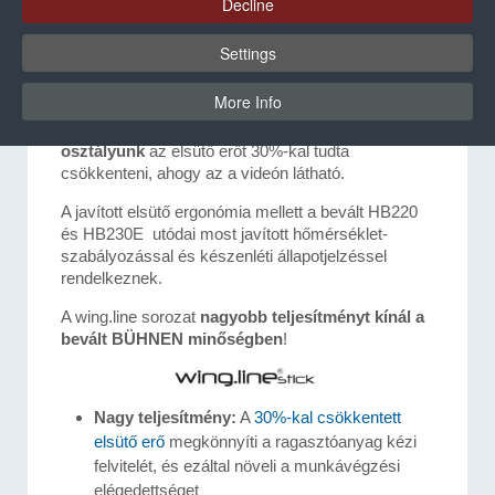
együttműködve a hangsúlyt a
Decline
munkafolyamatok határozott
javítására helyeztük. A kezdetet a
Settings
wing.line stick
mechanikus forró-ragasztó pisztoly
sorozat jelenti.
More Info
Az új HB 240 és HB 250-nél a
brémai fejlesztési
osztályunk
az elsütő erőt 30%-kal tudta
csökkenteni, ahogy az a videón látható.
A javított elsütő ergonómia mellett a bevált HB220
és HB230E utódai most javított hőmérséklet-
szabályozással és készenléti állapotjelzéssel
rendelkeznek.
A wing.line sorozat
nagyobb teljesítményt kínál a
bevált BÜHNEN minőségben
!
Nagy teljesítmény:
A
30%-kal csökkentett
elsütő erő
megkönnyíti a ragasztóanyag kézi
felvitelét, és ezáltal növeli a munkávégzési
elégedettséget