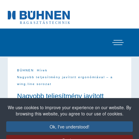
BÜHNEN
Hírek
Nagyobb teljesítmény javított ergonómiával – a
wing.line sorozat
Nagyobb teljesítmény javított
ergonómiával – a wing.line sorozat
We use cookies to improve your experience on our website. By
browsing this website, you agree to our use of cookies.
A
wing.line
sorozattal egy új
Ok, I've understood!
terméksort mutatunk be. A
felhasználóinkkal szorosan