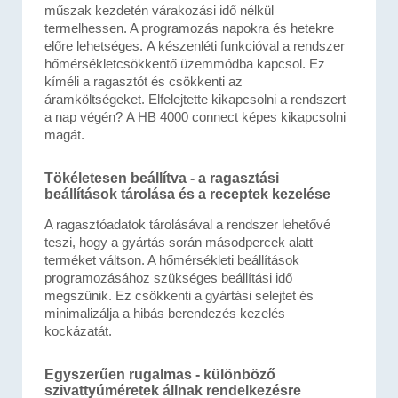
műszak kezdetén várakozási idő nélkül
termelhessen. A programozás napokra és hetekre
előre lehetséges. A készenléti funkcióval a rendszer
hőmérsékletcsökkentő üzemmódba kapcsol. Ez
kíméli a ragasztót és csökkenti az
áramköltségeket. Elfelejtette kikapcsolni a rendszert
a nap végén? A HB 4000 connect képes kikapcsolni
magát.
Tökéletesen beállítva - a ragasztási
beállítások tárolása és a receptek kezelése
A ragasztóadatok tárolásával a rendszer lehetővé
teszi, hogy a gyártás során másodpercek alatt
terméket váltson. A hőmérsékleti beállítások
programozásához szükséges beállítási idő
megszűnik. Ez csökkenti a gyártási selejtet és
minimalizálja a hibás berendezés kezelés
kockázatát.
Egyszerűen rugalmas - különböző
szivattyúméretek állnak rendelkezésre