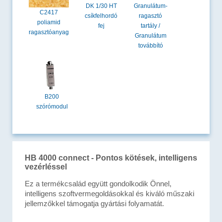
DK 1/30 HT
Granulátum-
C2417
csíkfelhordó
ragasztó
poliamid
fej
tartály /
ragasztóanyag
Granulátum
továbbító
B200
szórómodul
HB 4000 connect - Pontos kötések, intelligens
vezérléssel
Ez a termékcsalád együtt gondolkodik Önnel,
intelligens szoftvermegoldásokkal és kiváló műszaki
jellemzőkkel támogatja gyártási folyamatát.