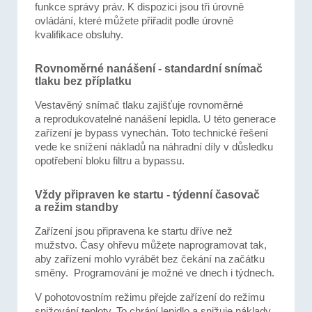
funkce správy práv. K dispozici jsou tři úrovně
ovládání, které můžete přiřadit podle úrovně
kvalifikace obsluhy.
Rovnoměrné nanášení - standardní snímač
tlaku bez příplatku
Vestavěný snímač tlaku zajišťuje rovnoměrné
a reprodukovatelné nanášení lepidla. U této generace
zařízení je bypass vynechán. Toto technické řešení
vede ke snížení nákladů na náhradní díly v důsledku
opotřebení bloku filtru a bypassu.
Vždy připraven ke startu - týdenní časovač
a režim standby
Zařízení jsou připravena ke startu dříve než
mužstvo. Časy ohřevu můžete naprogramovat tak,
aby zařízení mohlo vyrábět bez čekání na začátku
směny. Programování je možné ve dnech i týdnech.
V pohotovostním režimu přejde zařízení do režimu
snižování teploty. To chrání lepidlo a snižuje náklady