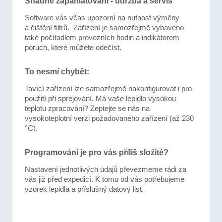
Snadné zapamatování - údržba a servis
Software vás včas upozorní na nutnost výměny
a čištění filtrů. Zařízení je samozřejmě vybaveno
také počítadlem provozních hodin a indikátorem
poruch, které můžete odečíst.
To nesmí chybět:
Tavící zařízení lze samozřejmě nakonfigurovat i pro
použití při sprejování. Má vaše lepidlo vysokou
teplotu zpracování? Zeptejte se nás na
vysokoteplotní verzi požadovaného zařízení (až 230
°C).
Programování je pro vás příliš složité?
Nastavení jednotlivých údajů převezmeme rádi za
vás již před expedicí. K tomu od vás potřebujeme
vzorek lepidla a příslušný datový list.