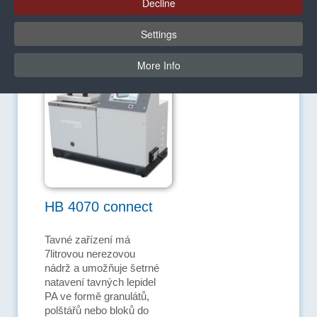
Decline
lepidla v horní části nádrže, protože polyamidy jsou
hygroskopické a mohou absorbovat vlhkost.
Settings
More Info
HB 4070 connect
Tavné zařízení má
7litrovou nerezovou
nádrž a umožňuje šetrné
natavení tavných lepidel
PA ve formě granulátů,
polštářů nebo bloků do