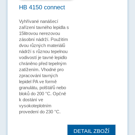
HB 4150 connect
Vyhřívané nanášecí
zařízení tavného lepidla s
15litrovou nerezovou
zásobní nádrží. Použitím
dvou různých materiálů
nádrží s různou tepelnou
vodivostí je tavné lepidlo
chráněno před tepelným
zatížením. Vhodné pro
zpracování tavných
lepidel PA ve formě
granulátu, polštářů nebo
bloků do 200 °C. Opčně
k dostání ve
vysokoteplotním
provedení do 230 °C.
DETAIL ZBOŽÍ