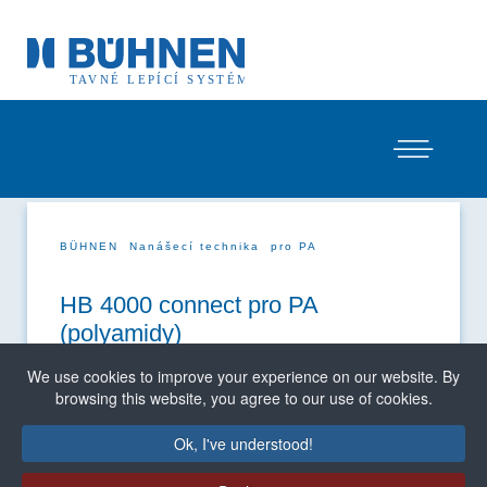
BÜHNEN
Nanášecí technika
pro PA
HB 4000 connect pro PA
(polyamidy)
Taviče mají progresivní tavicí nádrž. Ta umožňuje
We use cookies to improve your experience on our website. By
šetrné tavení PA lepidel za tepla ve formě granulí,
browsing this website, you agree to our use of cookies.
pelet nebo bloků až do teploty 230 °C. Použití dvou
různých materiálů nádrží s různou tepelnou
Ok, I've understood!
vodivostí chrání tavné lepidlo před tepelným
namáháním. To má také za následek předsušení