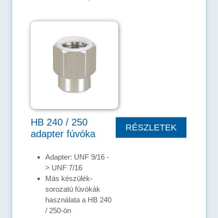
HB 240 / 250
RÉSZLETEK
adapter fúvóka
Adapter: UNF 9/16 -
> UNF 7/16
Más készülék-
sorozatú fúvókák
használata a HB 240
/ 250-ön