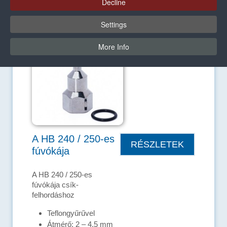
Decline
használatát is lehetővé teszi.
Settings
More Info
A HB 240 / 250-es
RÉSZLETEK
fúvókája
A HB 240 / 250-es
fúvókája csík-
felhordáshoz
Teflongyűrűvel
Átmérő: 2 – 4,5 mm