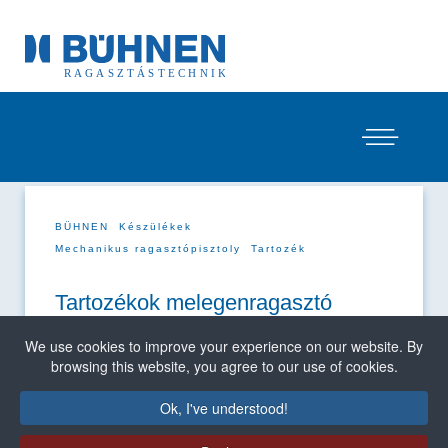
BÜHNEN
Készülékek
Mechanikus ragasztópisztoly
Tartozék
Tartozékok melegenragasztó
pisztolyokhoz
We use cookies to improve your experience on our website. By
browsing this website, you agree to our use of cookies.
Melegenragasztó pisztolyaink
legtöbbjét
tartozék-repertoárunkkal
az Ön alkalmazásaihoz
szabottan képezzük ki. Különösen a fúvókák
Ok, I've understood!
variálhatók forma és hosszúság szempontjából.
Speciális adapterünk azonban a
HB 700 fúvókák