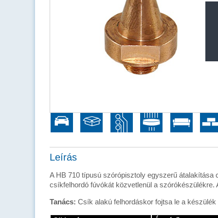
Alkalmazási területek
Leírás
A HB 710 típusú szórópisztoly egyszerű átalakítása cs
csíkfelhordó fúvókát közvetlenül a szórókészülékre.
Tanács:
Csík alakú felhordáskor fojtsa le a készülék