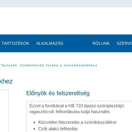
TARTOZÉKOK
ALKALMAZÁS
|
RÓLUNK
SZERVI
Tartozék
Csíkfelhordó fúvóka a szórókészülékhez
ékhez
Előnyök és felszereltség
Ezzel a fúvókával a HB 710 típusú szórópisztolyt
ragasztócsík felhordására tudja használni.
Közvetlen felszerelés a szórókészülékre
Csík alakú felhordás