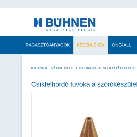
RAGASZTÓANYAGOK
KÉSZÜLÉKEK
ONE4ALL
BÜHNEN
Készülékek
Pneumatikus ragasztópisztoly
Csíkfelhordó fúvóka a szórókészül