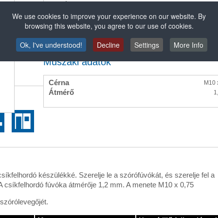
Átmérő 1,2 mm
We use cookies to improve your experience on our website. By
Menet: M10 x 0,75
browsing this website, you agree to our use of cookies.
Ok, I've understood!
Decline
Settings
More Info
Műszaki adatok
Cérna
M10 
Átmérő
1
íkfelhordó készülékké. Szerelje le a szórófúvókát, és szerelje fel a
 A csíkfelhordó fúvóka átmérője 1,2 mm. A menete M10 x 0,75
 szórólevegőjét.