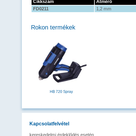
Cikkszám
Átmérő
FD0211
1,2 mm
Rokon termékek
HB 720 Spray
Kapcsolatfelvétel
kereskedelmi érdeklődés esetén