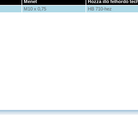
Menet
Hozzá illő felhordó tec
M10 x 0,75
HB 710-hez