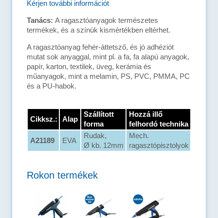
Kérjen további információt
Tanács:
A ragasztóanyagok természetes
termékek, és a színük kismértékben eltérhet.
A ragasztóanyag fehér-áttetsző, és jó adhéziót
mutat sok anyaggal, mint pl. a fa, fa alapú anyagok,
papír, karton, textilek, üveg, kerámia és
műanyagok, mint a melamin, PS, PVC, PMMA, PC
és a PU-habok.
Szállított
Hozzá illő
Cikksz.:
Alap
forma
felhordó technika
Rudak,
Mech.
A21189
EVA
Ø kb. 12mm
ragasztópisztolyok
Rokon termékek