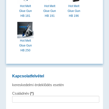
Hot Melt
Hot Melt
Hot Melt
Glue Gun
Glue Gun
Glue Gun
HB 181
HB 191
HB 196
Hot Melt
Glue Gun
HB 250
Kapcsolatfelvétel
kereskedelmi érdeklődés esetén
Családnév
(*)