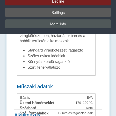
Decline
Settings
Előnyök és felszereltség
More Info
Az olvadó ragasztóanyagot az iparban, a
virágkötészetben, háztartásokban és a
hobbik területén alkalmazzák.
Standard virágkötészeti ragasztó
Széles nyitott időablak
Könnyű szerelő ragasztó
Szín: fehér-átlátszó
Műszaki adatok
Bázis
EVA
Üzemi hőmérséklet
170–190 °C
Szórható
Nem
Szállított alakok
12 mm-es ragasztórudak
Alkalmazási