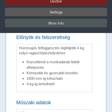
Decline
Settings
More Info
Előnyök és felszereltség
Húzórugós felfüggesztés legfeljebb 4 kg
súlyú ragasztópisztolyokhoz
Közvetlenül a munkadarab feletti
elhelyezés
Könnyebb és gyorsabb kezelés
1600 mm-ig kihúzható
4 kg-ig terhelhető
Műszaki adatok