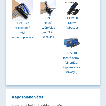
HB 950
HB 720 K
típusú
Spray
HB 910-es
szórófejes
(tubusos)
csíkfelhordó
„rúd” kézi
kézi
készülék
ragasztópisztoly
HB 5010
(szóró-spray
felhordás,
fogaskerekes
szivattyú)
Kapcsolatfelvétel
kereskedelmi érdeklődés esetén