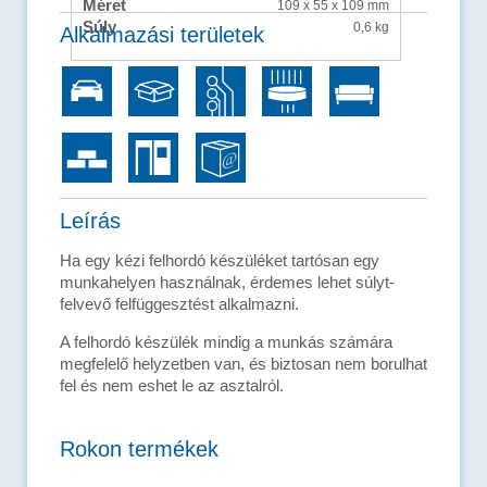
Méret
109 x 55 x 109 mm
Súly
0,6 kg
Alkalmazási területek
Leírás
Ha egy kézi felhordó készüléket tartósan egy
munkahelyen használnak, érdemes lehet súlyt-
felvevő felfüggesztést alkalmazni.
A felhordó készülék mindig a munkás számára
megfelelő helyzetben van, és biztosan nem borulhat
fel és nem eshet le az asztalról.
Rokon termékek