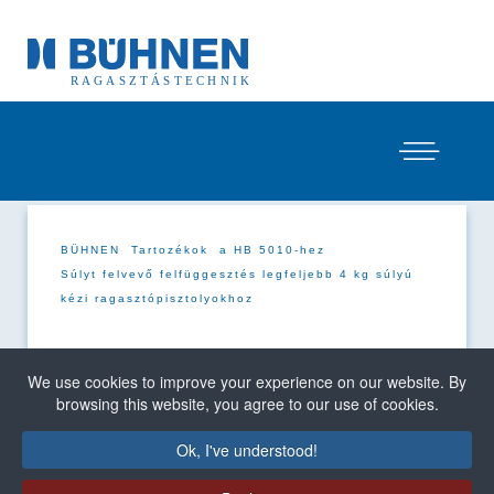
BÜHNEN
Tartozékok
a HB 5010-hez
Súlyt felvevő felfüggesztés legfeljebb 4 kg súlyú
kézi ragasztópisztolyokhoz
Súlyt felvevő felfüggesztés
We use cookies to improve your experience on our website. By
legfeljebb 4 kg súlyú kézi
browsing this website, you agree to our use of cookies.
ragasztópisztolyokhoz
Ok, I've understood!