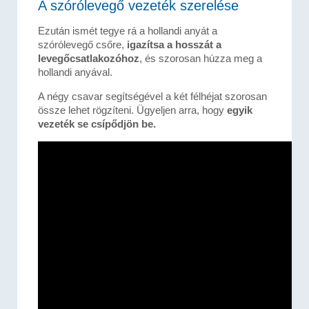
A szórólevegő vezeték szerelése
Ezután ismét tegye rá a hollandi anyát a
szórólevegő csőre,
igazítsa a hosszát a
levegőcsatlakozóhoz
, és szorosan húzza meg a
hollandi anyával.
A négy csavar segítségével a két félhéjat szorosan
össze lehet rögzíteni. Ügyeljen arra, hogy
egyik
vezeték se csípődjön be.