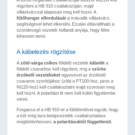
rögzíteni a HB 910 csatlakozóján, majd
villáskulccsal alaposan meg kell húzni. A
fűtőhenger elfordulását
a második villáskulcs
segítségével lehet elkerülni. Ezután eltávolítható a
szórólevegő vezeték hollandi anyája, hogy félre
lehessen tenni.
A kábelezés rögzítése
A
zöld-sárga csíkos
földelő vezeték
kábelét
a
földelő csavarhoz kell rögzíteni, míg a
szürke
érzékelő vezetékeket
egyesével az érzékelő
csavaros szorítójához (zöld a PT100-hoz, piros a
Ni120-hoz) kell csatlakoztatni majd szorosan meg
kell húzni. A polaritást itt nem kell külön figyelembe
venni.
Forgassa el a HB 910-et a fűtőtömlővel együtt, hogy
a két még laza betápvezeték csatlakoztatása
megtörténhessen,
a polaritásuktól függetlenül.