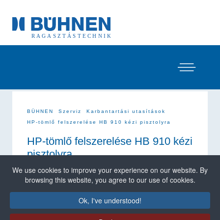
BÜHNEN
Szerviz
Karbantartási utasítások
HP-tömlő felszerelése HB 910 kézi pisztolyra
HP-tömlő felszerelése HB 910 kézi
pisztolyra
We use cookies to improve your experience on our website. By
browsing this website, you agree to our use of cookies.
Előkészületek:
A szerelés során viseljen m
egfelelő
Ok, I've understood!
védőruházatot,
mint például hővédő kesztyűt és
védőszemüveget. Az előkészítés során a tömlőt