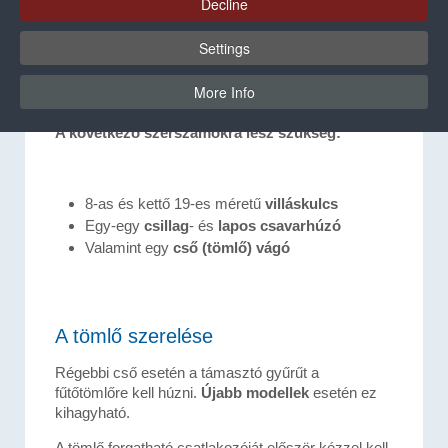
Decline
körülbelül 100 °C-ra kell melegíteni. Mindenképpen
teljesen le kell választani az eszközről
a hálózati
Settings
dugaszt és a sűrített levegő csatlakozást.
A
munkát alapvetően csak
elektromosan képzett
More Info
személy
végezheti.
A következő szerszámokra lesz szükség:
8-as és kettő 19-es méretű
villáskulcs
Egy-egy
csillag
- és
lapos csavarhúzó
Valamint egy
cső (tömlő) vágó
A tömlő szerelése
Régebbi cső esetén a támasztó gyűrűt a
fűtőtömlőre kell húzni.
Újabb modellek
esetén ez
kihagyható.
A tömlő forgatható csatlakozóját először kézzel kell