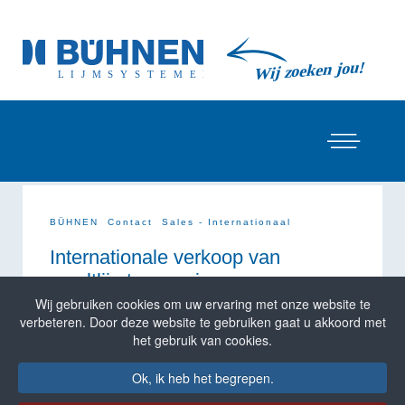
BÜHNEN
Contact
Sales - Internationaal
Internationale verkoop van
smeltlijmtoepassingen
Wij gebruiken cookies om uw ervaring met onze website te
BÜHNEN exporteert
applicatietechnologie en
verbeteren. Door deze website te gebruiken gaat u akkoord met
lijmen
naar 30 landen en heeft eigen vestigingen in
het gebruik van cookies.
Duitsland, Nederland
en de
Polen
. Laat u door
ons adviseren bij al uw
vragen over
Ok, ik heb het begrepen.
smeltlijmtoepassingen
. Via ons dochterbedrijf