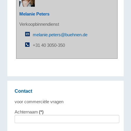
Melanie Peters
Verkoopbinnendienst
melanie.peters@buehnen.de
+31 40 3050-350
Contact
voor commerciële vragen
Achternaam
(*)