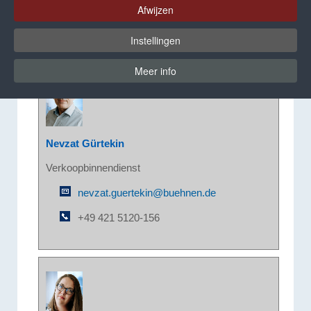
PAM bieden wij ook in de VS een rechtstreekse
Afwijzen
service op locatie aan.
Instellingen
Meer info
Nevzat Gürtekin
Verkoopbinnendienst
nevzat.guertekin@buehnen.de
+49 421 5120-156