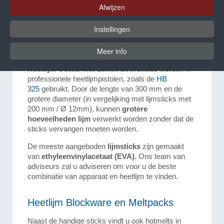
maar ook in hun toepassingsmogelijkheden.
Afwijzen
Heetlijm-Sticks (12 & 18 mm):
Instellingen
Handige en gemakkelijk te doseren
lijm
Meer info
Heetlijm-Sticks met 18mm doorsnede
worden in
professionele heetlijmpistolen, zoals de
HB
325
gebruikt. Door de lengte van 300 mm en de
grotere diameter (in vergelijking met lijmsticks met
200 mm / Ø 12mm), kunnen
grotere
hoeveelheden lijm
verwerkt worden zonder dat de
sticks vervangen moeten worden.
De meeste aangeboden
lijmsticks
zijn gemaakt
van
ethyleenvinylacetaat (EVA).
Ons team van
adviseurs zal u adviseren om voor u de beste
combinatie van apparaat en heetlijm te vinden.
Heetlijm Blockware en Meltpacks
Naast de handige sticks vindt u ook hotmelts in