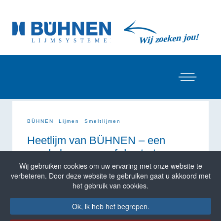
BÜHNEN
Lijmen
Smeltlijmen
Heetlijm van BÜHNEN – een
goede keuze vanaf de start
Wij gebruiken cookies om uw ervaring met onze website te
BÜHNEN Klebesysteme produceert heetlijm in
verbeteren. Door deze website te gebruiken gaat u akkoord met
verschillende variaties die geschikt zijn voor de
het gebruik van cookies.
verschillende toepassingsgebieden. Ons aanbod
varieert van 12 mm-sticks tot blockware. De
Ok, ik heb het begrepen.
hotmelts verschillen niet alleen in vorm van elkaar,