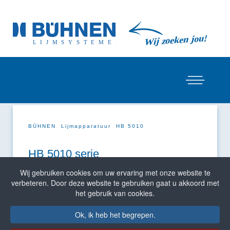
BÜHNEN
Lijmapparatuur
HB 5010
HB 5010 serie
Wij gebruiken cookies om uw ervaring met onze website te
De hotmelt lijmapplicator HB 5010 is een
verbeteren. Door deze website te gebruiken gaat u akkoord met
tankinstallatie met een tandwielpomp in een
het gebruik van cookies.
moderne kunststof behuizing. De
hoofdtoepassingsgebieden zijn te vinden in de
Ok, ik heb het begrepen.
verpakkingsindustrie, de fabricage van displays, de
toeleverende industrie voor de bouw en bij