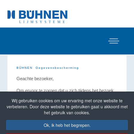
BÜHNEN
Gegevensbescherming
Geachte bezoeker,
Om ervoor te zorgen dat u zich tijdens het bezoek
aan onze websites veilig en op uw gemak voelt,
Wij gebruiken cookies om uw ervaring met onze website te
willen wij u onderstaand informeren over de manier
verbeteren. Door deze website te gebruiken gaat u akkoord met
waarop wij gebruik maken van uw gegevens.
het gebruik van cookies.
Gebruiksgegevens
Ok, ik heb het begrepen.