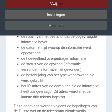
Om de kwaliteit van onze website te verbeteren,
Afwijzen
worden gegevens over het gebruik van onze
websites voor statistische doeleinden opgeslagen.
Instellingen
Het betreft de volgende gegevens:
Meer info
de pagina, van waaruit bepaald informatie
wordt opgevraagd
de naam van het bestand, dat de opgevraagde
informatie bevat
de datum en tijd waarop de informatie werd
opgevraagd
de hoeveelheid overgedragen informatie
de status van de opvraag (informatie
verzonden, informatie niet gevonden)
de beschrijving van het type webbrowser, die
werd gebruikt
het IP-adres van de computer, die de informatie
heeft aangevraagd. Dit adres wordt met de
laatste drie tekens ingekort.
Deze gegevens worden volgens de bepalingen van
de Duitse wet op de telecommunicatiemedia