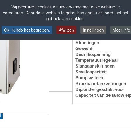
worden.
Wij gebruiken cookies om uw ervaring met onze website te
Optioneel verkrijgbaar als ho
verbeteren. Door deze website te gebruiken gaat u akkoord met het
gebruik van cookies.
Ok, ik heb het begrepen.
Afwijzen
Instellingen
Meer info
Technische gegevens
Afmetingen
Gewicht
Bedrijfsspanning
Temperatuurregelaar
Slangaansluitingen
Smeltcapaciteit
Pompsysteem
Bruikbaar tankvermogen
Bijzonder geschikt voor
Capaciteit van de tandwie