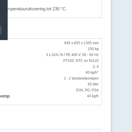
getemperatuuruitvoering tot 230 °C.
945 x 655 x 1355 mm
150 kg
3 x 32A / N / PE 400 V, 50 - 60 Hz
PT100, NTC en Ni120
2, 4
40 kg/h*
1 - 2 tandwielpompen
65 liter
EVA, PO, PSA
lpomp
40 kg/h