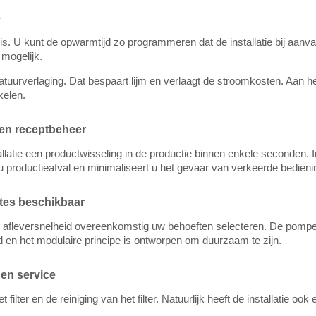
e
 er is. U kunt de opwarmtijd zo programmeren dat de installatie bij aa
mogelijk.
atuurverlaging. Dat bespaart lijm en verlaagt de stroomkosten. Aan het
kelen.
n en receptbeheer
latie een productwisseling in de productie binnen enkele seconden. I
 u productieafval en minimaliseert u het gevaar van verkeerde bedieni
ttes beschikbaar
e afleversnelheid overeenkomstig uw behoeften selecteren. De pompen 
ld en het modulaire principe is ontworpen om duurzaam te zijn.
en service
filter en de reiniging van het filter. Natuurlijk heeft de installatie ook