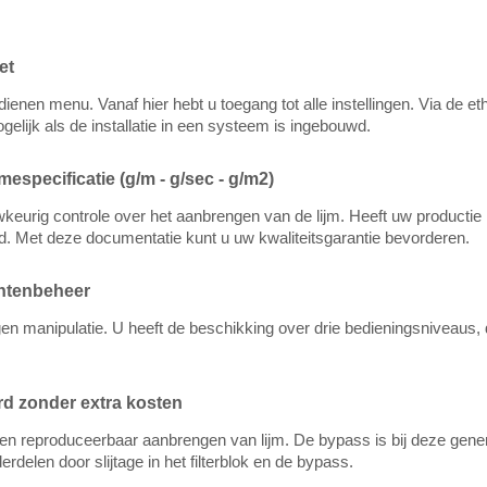
et
edienen menu. Vanaf hier hebt u toegang tot alle instellingen. Via de
lijk als de installatie in een systeem is ingebouwd.
specificatie (g/m - g/sec - g/m2)
keurig controle over het aanbrengen van de lijm. Heeft uw productie 
rd. Met deze documentatie kunt u uw kwaliteitsgarantie bevorderen.
echtenbeheer
en manipulatie. U heeft de beschikking over drie bedieningsniveaus, d
rd zonder extra kosten
en reproduceerbaar aanbrengen van lijm. De bypass is bij deze gene
elen door slijtage in het filterblok en de bypass.