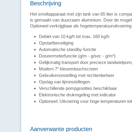
Beschrijving
Het smeltapparaat met zijn tank van 65 liter is compa
is gemaakt van duurzaam aluminium. Door de mogelij
Optioneel verkrijgbaar als hogetemperatuuruitvoering 
Debiet van 10 kg/h tot max. 160 kg/h
Opstartbeveiliging
Automatische standby-functie
Doseermeterfunctie (g/m - g/sec - g/m²)
Gelijkmatig transport door precieze tandwielpo
Modern 7“ kleurentouchscreen
Gebruikersinstelling met rechtenbeheer
Opslag van lijminstellingen
Verschillende pompgroottes beschikbaar
Elektronische drukregeling met indicator
Optioneel: Uitvoering voor hoge temperaturen to
Aanverwante producten