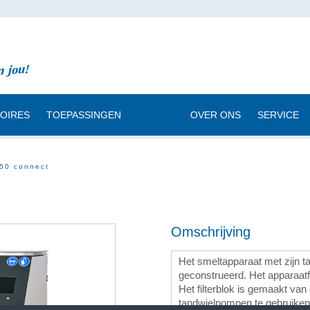
OIRES
TOEPASSINGEN
|
OVER ONS
SERVICE
50 connect
Omschrijving
Het smeltapparaat met zijn ta
geconstrueerd. Het apparaatf
Het filterblok is gemaakt va
tandwielpompen te gebruiken,