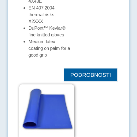
4X43E
EN 407:2004,
thermal risks,
X2XXX
DuPont™ Kevlar®
fine knitted gloves
Medium latex
coating on palm for a
good grip
PODROBNOSTI