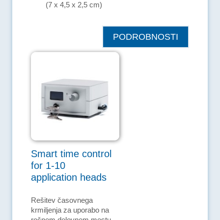
(7 x 4,5 x 2,5 cm)
PODROBNOSTI
Smart time control
for 1-10
application heads
Rešitev časovnega
krmiljenja za uporabo na
ročnem delovnem mestu