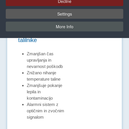
Decline
Settings
Transporterji
More Info
granulata za
talilnike
Zmanjšan čas
upravljanja in
nevarnost poškodb
Znižano nihanje
temperature taline
Zmanjšuje pokanje
lepila in
kontaminacijo
Alarmni sistem z
optičnim in zvočnim
signalom