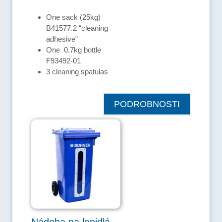
One sack (25kg)
B41577.2 “cleaning
adhesive”
One 0.7kg bottle
F93492-01
3 cleaning spatulas
PODROBNOSTI
Nádoba na lepidlá