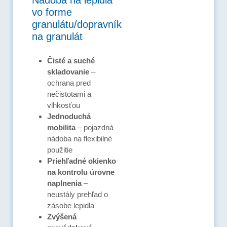
vo forme
granulátu/dopravník
na granulát
Čisté a suché
skladovanie
–
ochrana pred
nečistotami a
vlhkosťou
Jednoduchá
mobilita
– pojazdná
nádoba na flexibilné
použitie
Priehľadné okienko
na kontrolu úrovne
naplnenia
–
neustály prehľad o
zásobe lepidla
Zvýšená