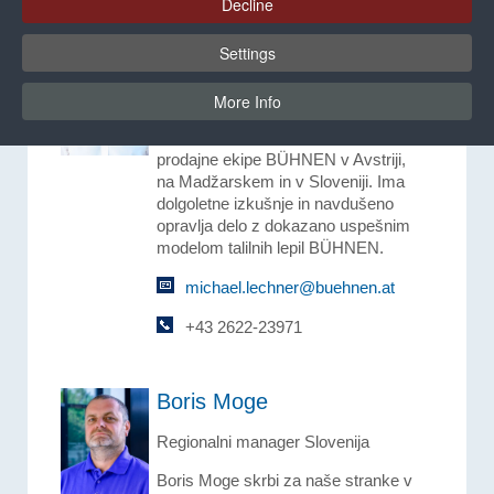
Decline
Michael Lechner
Settings
Vodja prodaje
Avstrija/Madžarska/Slovenija
More Info
Michael Lechner od leta 2015 vodi
prodajne ekipe BÜHNEN v Avstriji,
na Madžarskem in v Sloveniji. Ima
dolgoletne izkušnje in navdušeno
opravlja delo z dokazano uspešnim
modelom talilnih lepil BÜHNEN.
michael.lechner@buehnen.at
+43 2622-23971
Boris Moge
Regionalni manager Slovenija
Boris Moge skrbi za naše stranke v