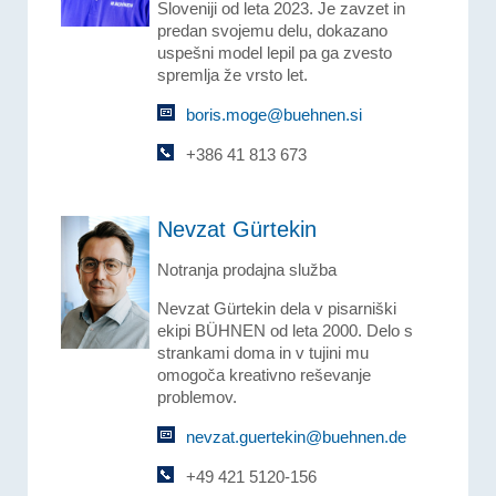
Sloveniji od leta 2023. Je zavzet in
predan svojemu delu, dokazano
uspešni model lepil pa ga zvesto
spremlja že vrsto let.
boris.moge@buehnen.si
+386 41 813 673
Nevzat Gürtekin
Notranja prodajna služba
Nevzat Gürtekin dela v pisarniški
ekipi BÜHNEN od leta 2000. Delo s
strankami doma in v tujini mu
omogoča kreativno reševanje
problemov.
nevzat.guertekin@buehnen.de
+49 421 5120-156