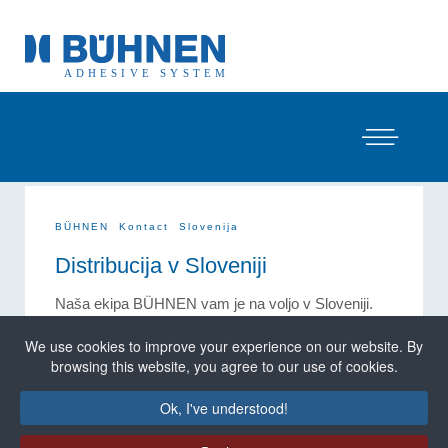
BÜHNEN
Kontact
Slovenija
Distribucija v Sloveniji
Naša ekipa BÜHNEN vam je na voljo v Sloveniji.
Svetujemo vam, če imate kakršna koli vprašanja o
talilnih lepilih za vroče lepljenje. Od najmanjše
We use cookies to improve your experience on our website. By
pištole za vroče lepilo do 200-litrskega
browsing this website, you agree to our use of cookies.
tandemskega talilnega soda in izbor več kot 500
lepil – vse lahko dobite na enem samem mestu v
Ok, I've understood!
BÜHNEN Slovenija.