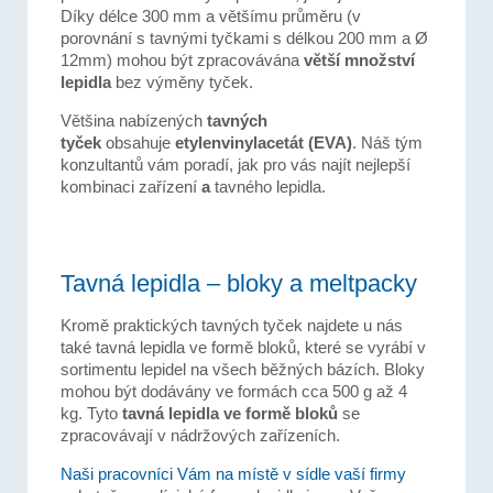
Díky délce 300 mm a většímu průměru (v
porovnání s tavnými tyčkami s délkou 200 mm a Ø
12mm) mohou být zpracovávána
větší množství
lepidla
bez výměny tyček.
Většina nabízených
tavných
tyček
obsahuje
etylenvinylacetát (EVA)
. Náš tým
konzultantů vám poradí, jak pro vás najít nejlepší
kombinaci zařízení
a
tavného lepidla.
Tavná lepidla – bloky a meltpacky
Kromě praktických tavných tyček najdete u nás
také tavná lepidla ve formě bloků, které se vyrábí v
sortimentu lepidel na všech běžných bázích. Bloky
mohou být dodávány ve formách cca 500 g až 4
kg. Tyto
tavná lepidla
ve formě bloků
se
zpracovávají v nádržových zařízeních.
Naši pracovníci Vám na místě v sídle vaší firmy