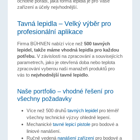
ochotně poradí, jaká forma lepidla je pro Vaše
zařízení a účely nejvhodnější.
Tavná lepidla – Velký výběr pro
profesionální aplikace
Firma BÜHNEN nabízí více než
500 tavných
lepidel, takže máme vhodná lepidla pro každou
potřebu.
V závislosti na zpracování a souvisejících
parametrech, jako je otevřená doba nebo teplota
zpracování vyberou naši manažeři produktů pro
vás to
nejvhodnější tavné lepidlo
.
Naše portfolio – vhodné řešení pro
všechny požadavky
Více než 500 druhů
tavných lepidel
pro téměř
všechny technické výzvy ohledně lepení.
Mechanické
tavné lepicí pistole
pro bodové a
liniové nanášení.
Ručně vedená
nanášení zařízení
pro bodové a