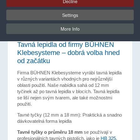
Decline
avenia tavná lepidla
avenia
EVA-tavná
polyol
Settings
More Info
BÜHNEN
Lepidla
Úvodní strana tavných lepidel
Tavná lepidla od firmy BÜHNEN
Klebesysteme – dobrá volba hned
od začátku
Firma BÜHNEN Klebesysteme vyrábí tavná lepidla
v různých variantách vhodných pro nejrůznější
oblasti použití. Naše nabídka sahá od 12 mm
tyčinek až po tavná lepidla v blocích. Tavná lepidla
se liší nejen svým tvarem, ale také možnostmi
použití.
Tavné tyčky (12 mm a 18 mm): Praktická a snadno
dávkovatelná forma lepidla
Tavné tyčky o průměru 18 mm
se používají v
profesionálních tavných pistolích, jako je
HB 325
.