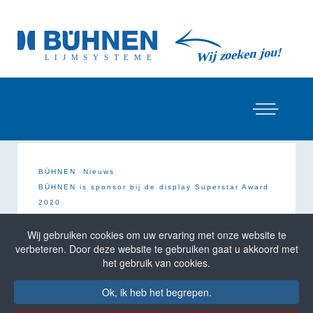
BÜHNEN
Nieuws
BÜHNEN is sponsor bij de display Superstar Award
2020
BÜHNEN is sponsor bij de display
Wij gebruiken cookies om uw ervaring met onze website te
Superstar Award 2020
verbeteren. Door deze website te gebruiken gaat u akkoord met
het gebruik van cookies.
BÜHNEN zal
Silber Sponso
r de
Ok, ik heb het begrepen.
Prijsuitreiking van de display