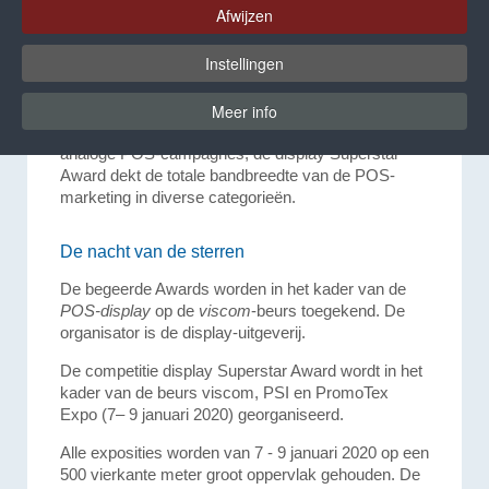
SUPERSTAR 2019 op 08.01.2020
Afwijzen
begeleiden. Deze onderscheiding
geldt als
Oscar voor de sector
.
Instellingen
De display SUPERSTARS hebben een 25-jarige
traditie en een goede naam in de advertentie- en
Meer info
marketingeconomie. Of het nu gaat om digitale of
analoge POS-campagnes, de display Superstar
Award dekt de totale bandbreedte van de POS-
marketing in diverse categorieën.
De nacht van de sterren
De begeerde Awards worden in het kader van de
POS-display
op de
viscom
-beurs toegekend. De
organisator is de display-uitgeverij.
De competitie display Superstar Award wordt in het
kader van de beurs viscom, PSI en PromoTex
Expo (7– 9 januari 2020) georganiseerd.
Alle exposities worden van 7 - 9 januari 2020 op een
500 vierkante meter groot oppervlak gehouden. De