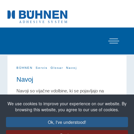
BÜHNEN
Servis
Glosar
Navoj
Navoj
Navoji so vijačne vdolbine, ki se pojavljajo na
notranji ali zunanji strani sestavnih delov in se
uporabljajo za povezovanje.
We use cookies to improve your experience on our website. By
browsing this website, you agree to our use of cookies.
V
tehnologiji lepljenja
se poleg običajnih vijakov in
matic za pritrjevanje na šobah najpogosteje
Ok, I've understood!
pojavljajo navoji.