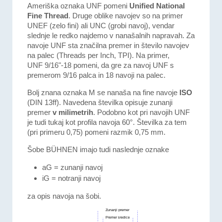
Ameriška oznaka UNF pomeni
Unified National
Fine Thread
. Druge oblike navojev so na primer
UNEF (zelo fini) ali UNC (grobi navoj), vendar
slednje le redko najdemo v nanašalnih napravah. Za
navoje UNF sta značilna premer in število navojev
na palec (Threads per Inch, TPI). Na primer,
UNF 9/16"-18 pomeni, da gre za navoj UNF s
premerom 9/16 palca in 18 navoji na palec.
Bolj znana oznaka M se nanaša na fine navoje
ISO
(DIN 13ff). Navedena številka opisuje zunanji
premer
v milimetrih
. Podobno kot pri navojih UNF
je tudi tukaj kot profila navoja 60°. Številka za tem
(pri primeru 0,75) pomeni razmik 0,75 mm.
Šobe BÜHNEN imajo tudi naslednje oznake
aG = zunanji navoj
iG = notranji navoj
za opis navoja na šobi.