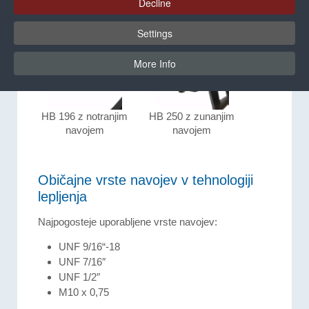
Decline
Odvisno od pripadajoče naprave imajo šobe
notranji ali zunanji navoj
.
Settings
More Info
HB 196 z notranjim
HB 250 z zunanjim
navojem
navojem
Običajne vrste navojev v tehnologiji
lepljenja
Najpogosteje uporabljene vrste navojev:
UNF 9/16“-18
UNF 7/16″
UNF 1/2″
M10 x 0,75