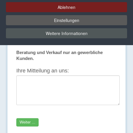
Ablehnen
Wir beraten Sie gerne!
Einstellungen
Sie haben Fragen zu unseren Produkten oder
wünschen eine individuelle Beratung? Nehmen Sie
Weitere Informationen
direkt Kontakt zu uns auf. Wir melden uns
umgehend bei Ihnen!
Beratung und Verkauf nur an gewerbliche
Kunden.
Ihre Mitteilung an uns:
Weiter ...