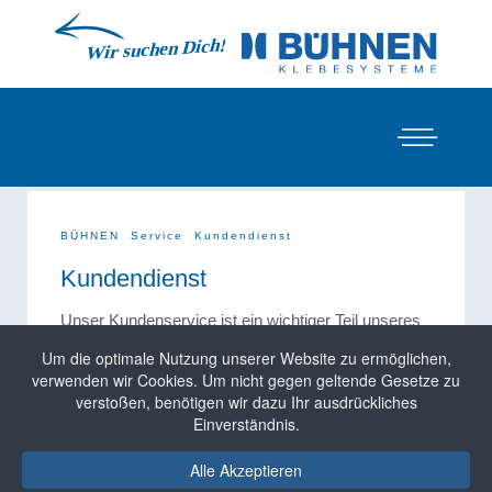
BÜHNEN
Service
Kundendienst
Kundendienst
Unser Kundenservice ist ein wichtiger Teil unseres
Services. Als sinnvolle Ergänzung zu unserem
Um die optimale Nutzung unserer Website zu ermöglichen,
Geräteprogramm bieten wir deshalb einen
kosten-
verwenden wir Cookies. Um nicht gegen geltende Gesetze zu
und zeitsparenden
Reparaturservice an.
verstoßen, benötigen wir dazu Ihr ausdrückliches
Einverständnis.
Reparaturen, deren Durchführung vor Ort nicht
wirtschaftlich oder praktikabel ist, führen wir gerne
in unseren
Reparaturwerkstätten in Bremen
Alle Akzeptieren
durch.