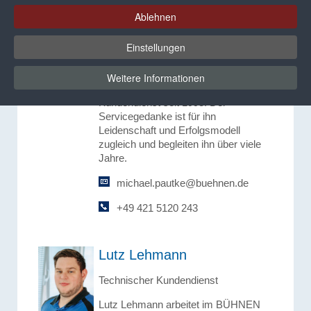
Ablehnen
Michael Pautke
Einstellungen
Leiter Kundendienst D-A-CH /
Benelux
Weitere Informationen
Michael Pautke leitet den BÜHNEN
Kundendienst seit 1998. Der
Servicegedanke ist für ihn
Leidenschaft und Erfolgsmodell
zugleich und begleiten ihn über viele
Jahre.
michael.pautke@buehnen.de
+49 421 5120 243
Lutz Lehmann
Technischer Kundendienst
Lutz Lehmann arbeitet im BÜHNEN