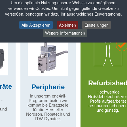
Um die optimale Nutzung unserer Website zu ermöglichen,
verwenden wir Cookies. Um nicht gegen geltende Gesetze zu
verstoßen, benötigen wir dazu Ihr ausdrückliches Einverständnis.
Alle Akzeptieren
Ablehnen
Einstellungen
Weitere Informationen
Refurbishe
räte
Peripherie
Hochwertige
In unserem one4all-
Heißklebetechnik vo
 -
Programm bieten wir
Profis aufgearbeitet
kompatible Ersatzteile
ressourcenschonen
 und
für die Hersteller
und günstig.
Nordson, Robatech und
ITW-Dynatec.