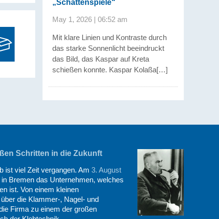
„Schattenspiele“
May 1, 2026 | 06:52 am
Mit klare Linien und Kontraste durch
das starke Sonnenlicht beeindruckt
das Bild, das Kaspar auf Kreta
schießen konnte. Kaspar Kolaßa[…]
en Schritten in die Zukunft
 ist viel Zeit vergangen. Am
3. August
in Bremen das Unternehmen, welches
en ist. Von einem kleinen
r über die Klammer-, Nagel- und
 die Firma zu einem der großen
ch der Klebtechnik.