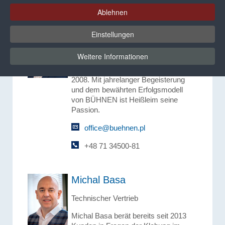
Ablehnen
Przemysław Małolepszy
Einstellungen
Vertriebsleiter Polen
Weitere Informationen
Przemysław Małolepszy leitet das
BÜHNEN Vertriebsteam Polen seit
2008. Mit jahrelanger Begeisterung
und dem bewährten Erfolgsmodell
von BÜHNEN ist Heißleim seine
Passion.
office@buehnen.pl
+48 71 34500-81
Michal Basa
Technischer Vertrieb
Michal Basa berät bereits seit 2013