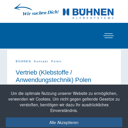
BÜHNEN
Kontakt
Polen
Vertrieb (Klebstoffe /
Anwendungstechnik) Polen
Das Team der
BUEHNEN Polska Sp. z o.o.
berät
Um die optimale Nutzung unserer Website zu ermöglichen,
Sie vor Ort oder in der Zentrale in Breslau, um eine
verwenden wir Cookies. Um nicht gegen geltende Gesetze zu
Kombination aus
Auftragstechnik und
verstoßen, benötigen wir dazu Ihr ausdrückliches
Klebstoffen
zu finden, die auf Ihre Anwendung
Einverständnis.
maßgeschneidert ist. BÜHNEN bietet mit
über 500
Schmelzklebstoffen
auch in Polen garantiert eine
Alle Akzeptieren
Lösung für Sie.