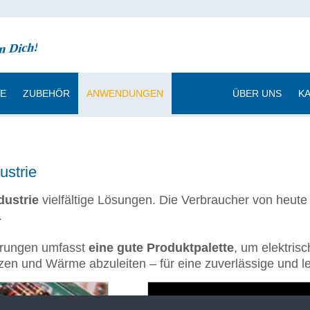
CE
ZUBEHÖR
ANWENDUNGEN
|
ÜBER UNS
K
ustrie
dustrie
vielfältige Lösungen. Die Verbraucher von heute
.
ierungen umfasst
eine gute Produktpalette
, um elektris
tzen und Wärme abzuleiten – für eine zuverlässige und le