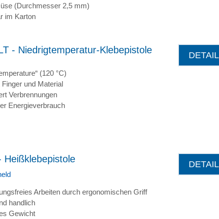
Düse (Durchmesser 2,5 mm)
ar im Karton
T - Niedrigtemperatur-Klebepistole
DETAI
emperature“ (120 °C)
 Finger und Material
ert Verbrennungen
ger Energieverbrauch
 Heißklebepistole
DETAI
held
ngsfreies Arbeiten durch ergonomischen Griff
nd handlich
es Gewicht