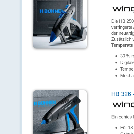
Die HB 250
verringerte
der neuarti
Zusätzlich 
Temperatu
30 % r
Digital
Temper
Mecha
HB 326 -
Ein echtes 
Für 18