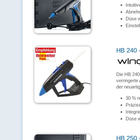
Intuit
Abneh
Düse w
Einste
HB 240 -
Die HB 240
verringerte
der neuarti
30 % r
Präzis
Integri
Düse w
HB 250 -