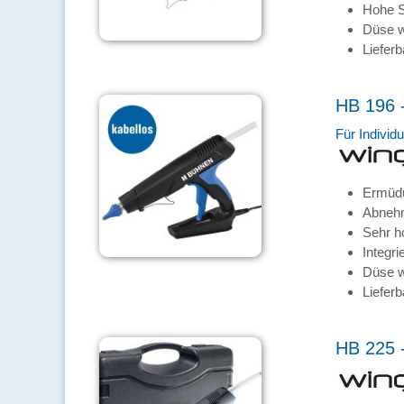
Hohe S
Düse w
Lieferb
HB 196 -
Für Individu
Ermüdu
Abnehm
Sehr h
Integri
Düse w
Lieferb
HB 225 -