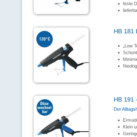
feste 
lieferb
HB 181 L
„Low T
Schont
Minimi
Niedri
HB 191 -
Der Alltags
Ermüdu
Klein u
Gering