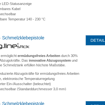
ive LED-Statusanzeige
mbares Kabel
echselbar
llbare Temperatur 140 - 230 °C
 Schmelzklebepistole
DETAI
 ermöglicht
ermüdungsfreies Arbeiten
durch 30%
 Abzugskräfte. Das
innovative Abzugssystem
und
ge Schmelztank erfüllen höchste Maßstäbe.
eduzierte Abzugskräfte für ermüdungsfreies Arbeiten
e, elektronische Temperaturregelung
erter Ein-/Ausschalter (beleuchtet)
echselbar (Standarddurchmesser 3,0 mm)
 Schmelzklebepistole