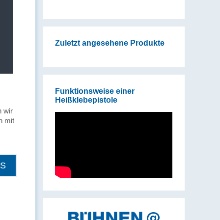
 von
Zuletzt angesehene Produkte
le
Funktionsweise einer
Heißklebepistole
 wir
n mit
LS