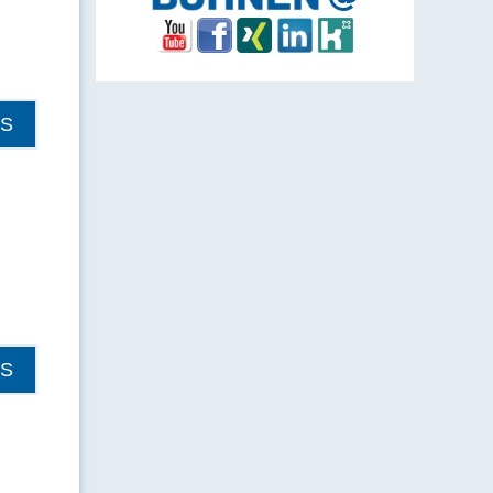
LS
LS