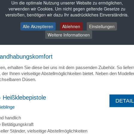
Um die optimale Nutzung unserer Website zu ermöglichen,
verwenden wir Cookies. Um nicht gegen geltende Gesetze zu
elzklebstoffpistolen
verstoßen, benötigen wir dazu Ihr ausdrückliches Einverständnis.
Eigenschaften charakterisieren die mechanischen Heißklebepistolen
Alle Akzeptieren
Ablehnen
Einstellungen
hen diese Geräte für eine perfekte Handhabung, Zuverlässigkeit und
Weitere Informationen
rm und der lange Abzug sorgen für ein ermüdungsfreies Arbeiten. Al
ner Standarddüse geliefert.
 Handhabungskomfort
n, erhalten Sie diese bei uns mit dem passenden Zubehör. So liefern
 der Ihnen vielseitige Abstellmöglichkeiten bietet. Neben den Modelle
echselbaren Düsen.
 Heißklebepistole
DETAI
ieblinge
nd handlich
e Betätigungskraft
eller Ständer, vielseitige Abstellmöglichkeiten