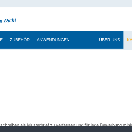
CE
ZUBEHÖR
ANWENDUNGEN
|
ÜBER UNS
K
anschreiben als Musterbrief zu verfassen und für jede Bewerbung min