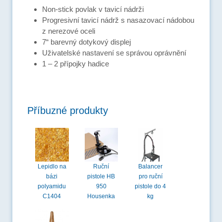
Non-stick povlak v tavicí nádrži
Progresivní tavicí nádrž s nasazovací nádobou
z nerezové oceli
7“ barevný dotykový displej
Uživatelské nastavení se správou oprávnění
1 – 2 přípojky hadice
Příbuzné produkty
Lepidlo na
Ruční
Balancer
bázi
pistole HB
pro ruční
polyamidu
950
pistole do 4
C1404
Housenka
kg