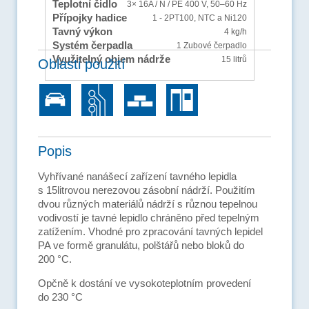
Teplotní čidlo
3× 16A / N / PE 400 V, 50–⁠60 Hz
Přípojky hadice
1 - 2
PT100, NTC a Ni120
Tavný výkon
4 kg/h
Systém čerpadla
1 Zubové čerpadlo
Využitelný objem nádrže
15 litrů
Oblasti použití
Popis
Vyhřívané nanášecí zařízení tavného lepidla
s 15litrovou nerezovou zásobní nádrží. Použitím
dvou různých materiálů nádrží s různou tepelnou
vodivostí je tavné lepidlo chráněno před tepelným
zatížením. Vhodné pro zpracování tavných lepidel
PA ve formě granulátu, polštářů nebo bloků do
200 °C.
Opčně k dostání ve vysokoteplotním provedení
do 230 °C