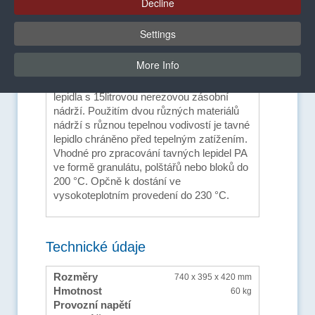
Decline
Settings
Výhody a vybavení
More Info
Vyhřívané nanášecí zařízení tavného
lepidla s 15litrovou nerezovou zásobní
nádrží. Použitím dvou různých materiálů
nádrží s různou tepelnou vodivostí je tavné
lepidlo chráněno před tepelným zatížením.
Vhodné pro zpracování tavných lepidel PA
ve formě granulátu, polštářů nebo bloků do
200 °C. Opčně k dostání ve
vysokoteplotním provedení do 230 °C.
Technické údaje
Rozměry
740 x 395 x 420 mm
Hmotnost
60 kg
Provozní napětí