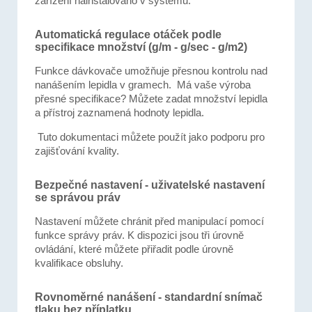
zařízení nainstalováno v systému.
Automatická regulace otáček podle
specifikace množství (g/m - g/sec - g/m2)
Funkce dávkovače umožňuje přesnou kontrolu nad
nanášením lepidla v gramech. Má vaše výroba
přesné specifikace? Můžete zadat množství lepidla
a přístroj zaznamená hodnoty lepidla.
Tuto dokumentaci můžete použít jako podporu pro
zajišťování kvality.
Bezpečné nastavení - uživatelské nastavení
se správou práv
Nastavení můžete chránit před manipulací pomocí
funkce správy práv. K dispozici jsou tři úrovně
ovládání, které můžete přiřadit podle úrovně
kvalifikace obsluhy.
Rovnoměrné nanášení - standardní snímač
tlaku bez příplatku