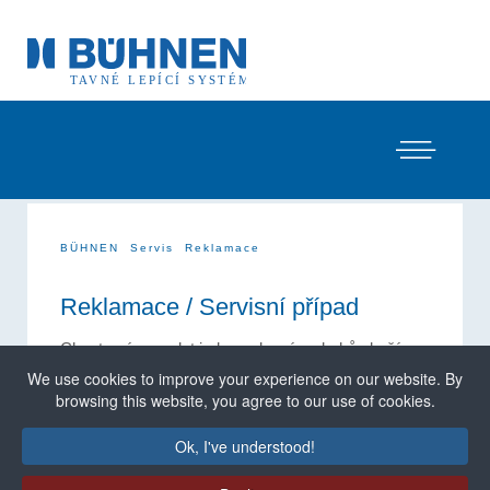
BÜHNEN
Servis
Reklamace
Reklamace / Servisní případ
Chcete nám zaslat jeden nebo více druhů zboží
zpět? V případě
reklamací a servisních
We use cookies to improve your experience on our website. By
případů
vám rádi pomůžeme.
browsing this website, you agree to our use of cookies.
Chcete-li zjistit, jak postupovat, sdělte nám prosím,
Ok, I've understood!
o jaké zboží se jedná: