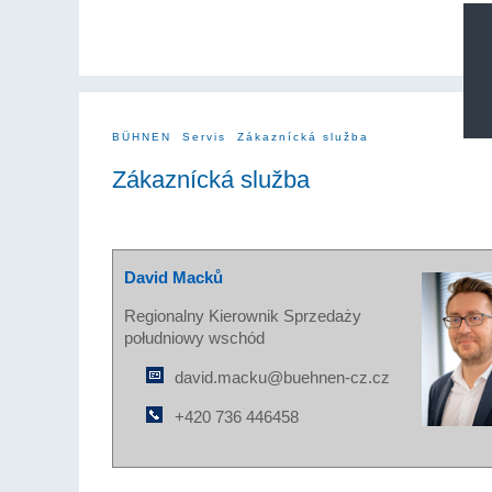
BÜHNEN
Servis
Zákaznícká služba
Zákaznícká služba
David Macků
Regionalny Kierownik Sprzedaży
południowy wschód
david.macku@buehnen-cz.cz
+420 736 446458