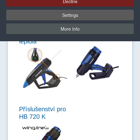
Decline
představují pouze
malý výběr našeho
příslušenství
.
Settings
Příslušenství pro
Příslušenství pro
More Info
pistole na tavná
HB 710 / 720
lepidla
Příslušenství pro
HB 720 K