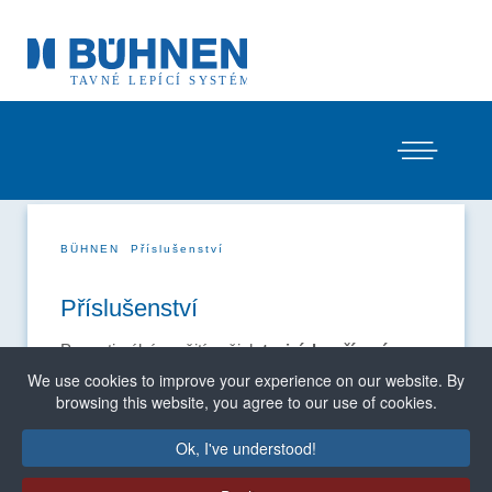
BÜHNEN
Příslušenství
Příslušenství
Pro optimální využití našich
tavicích zařízení a
pistolí pro horké lepení
nabízí společnost
We use cookies to improve your experience on our website. By
BÜHNEN
příslušenství přizpůsobené
vašim
browsing this website, you agree to our use of cookies.
aplikacím a oblastem použití.
Ok, I've understood!
Pokud nenajdete příslušenství, které hledáte,
neváhejte nás kontaktovat. Uvedené výrobky