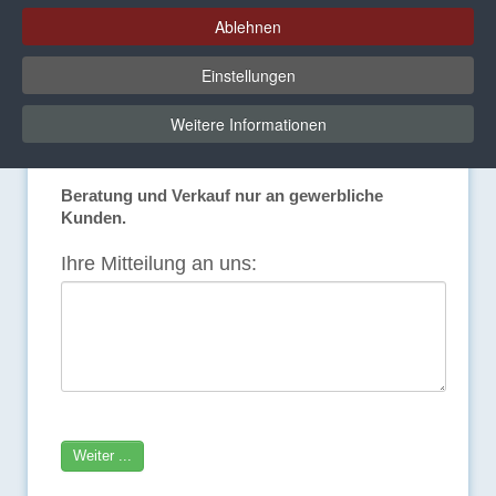
Ablehnen
Wir beraten Sie gerne!
Einstellungen
Sie haben Fragen zu unseren Produkten oder
wünschen eine individuelle Beratung? Nehmen Sie
Weitere Informationen
direkt Kontakt zu uns auf. Wir melden uns
umgehend bei Ihnen!
Beratung und Verkauf nur an gewerbliche
Kunden.
Ihre Mitteilung an uns:
Weiter ...