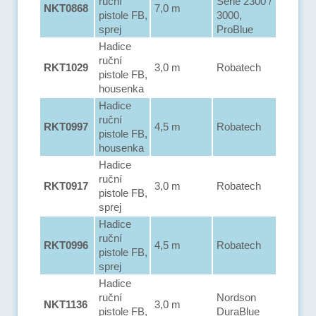
ruční
Serie 2300 /
NKT0868
7,0 m
pistole FB,
3000,
sprej
ProBlue
Hadice
ruční
RKT1029
3,0 m
Robatech
pistole FB,
housenka
Hadice
ruční
RKT0997
4,5 m
Robatech
pistole FB,
housenka
Hadice
ruční
RKT0917
3,0 m
Robatech
pistole FB,
sprej
Hadice
ruční
RKT0996
4,5 m
Robatech
pistole FB,
sprej
Hadice
ruční
Nordson
NKT1136
3,0 m
pistole FB,
DuraBlue