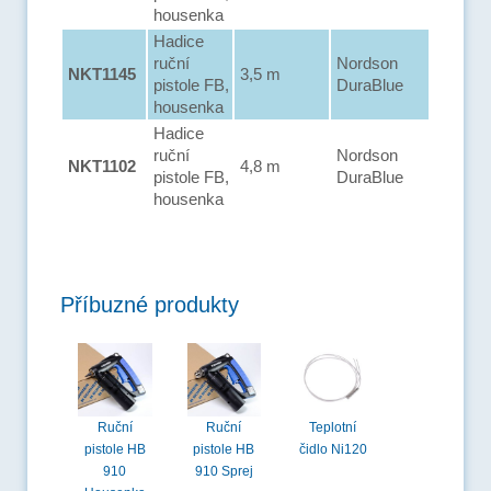
housenka
Hadice
ruční
Nordson
NKT1145
3,5 m
pistole FB,
DuraBlue
housenka
Hadice
ruční
Nordson
NKT1102
4,8 m
pistole FB,
DuraBlue
housenka
Příbuzné produkty
Ruční
Ruční
Teplotní
pistole HB
pistole HB
čidlo Ni120
910
910 Sprej