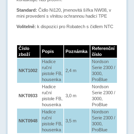
Standard:
Čidlo Ni120, jmenovitá šířka NW08, v
mini provedení s vlnitou ochrannou hadicí TPE
Volitelně:
k dispozici pro Robatech s čidlem NTC
Číslo
Referenční
Popis
Poznámka
zboží
číslo
Hadice
Nordson
ruční
Serie 2300 /
NKT1002
2,4 m
pistole FB,
3000,
housenka
ProBlue
Hadice
Nordson
ruční
Serie 2300 /
NKT0933
3,0 m
pistole FB,
3000,
housenka
ProBlue
Hadice
Nordson
ruční
Serie 2300 /
NKT0948
3,5 m
pistole FB,
3000,
housenka
ProBlue