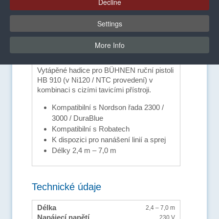
Decline
Settings
More Info
NKT1002
Výhody a vybavení
Vytápěné hadice pro BÜHNEN ruční pistoli
HB 910 (v Ni120 / NTC provedení) v
kombinaci s cizími tavicími přístroji.
Kompatibilní s Nordson řada 2300 /
3000 / DuraBlue
Kompatibilní s Robatech
K dispozici pro nanášení linií a sprej
Délky 2,4 m – 7,0 m
Technické údaje
Délka
2,4 – 7,0 m
Napájecí napětí
230 V