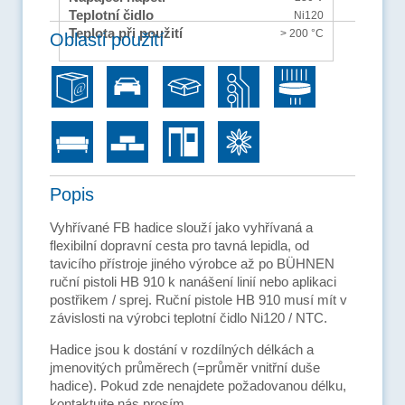
Teplotní čidlo
Ni120
Teplota při použití
> 200 °C
Oblasti použití
Popis
Vyhřívané FB hadice slouží jako vyhřívaná a
flexibilní dopravní cesta pro tavná lepidla, od
tavicího přístroje jiného výrobce až po BÜHNEN
ruční pistoli HB 910 k nanášení linií nebo aplikaci
postřikem / sprej. Ruční pistole HB 910 musí mít v
závislosti na výrobci teplotní čidlo Ni120 / NTC.
Hadice jsou k dostání v rozdílných délkách a
jmenovitých průměrech (=průměr vnitřní duše
hadice). Pokud zde nenajdete požadovanou délku,
kontaktujte nás prosím.