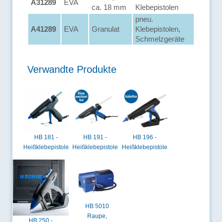
A31289
EVA
ca. 18 mm
Klebepistolen
pneu.
A41289
EVA
Granulat
Klebepistolen,
Schmelzgeräte
Verwandte Produkte
HB 181 -
HB 191 -
HB 196 -
Heißklebepistole
Heißklebepistole
Heißklebepistole
HB 5010
Raupe,
HB 250 -