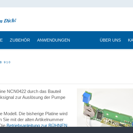
CE
ZUBEHÖR
ANWENDUNGEN
|
ÜBER UNS
K
HB 910
atine NCN0422 durch das Bauteil
nksignal zur Auslösung der Pumpe
 Modell. Die bisherige Platine wird
nn Sie mit der alten Artikelnummer
Die
Betriebsanleitung zur BÜHNEN
nterladen.