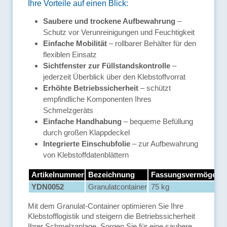
Ihre Vorteile auf einen Blick:
Saubere und trockene Aufbewahrung
–
Schutz vor Verunreinigungen und Feuchtigkeit
Einfache Mobilität
– rollbarer Behälter für den
flexiblen Einsatz
Sichtfenster zur Füllstandskontrolle
–
jederzeit Überblick über den Klebstoffvorrat
Erhöhte Betriebssicherheit
– schützt
empfindliche Komponenten Ihres
Schmelzgeräts
Einfache Handhabung
– bequeme Befüllung
durch großen Klappdeckel
Integrierte Einschubfolie
– zur Aufbewahrung
von Klebstoffdatenblättern
Artikelnummer
Bezeichnung
Fassungsvermögen
YDN0052
Granulatcontainer
75 kg
Mit dem Granulat-Container optimieren Sie Ihre
Klebstofflogistik und steigern die Betriebssicherheit
Ihrer Schmelzanlage. Sorgen Sie für eine saubere,