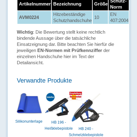
Schutz-
Artikelnummer
Bezeichnung
Größe
Norm
Hitzebeständige
EN
AVM0224
10
Schutzhandschuhe
407:2004
Wichtig
: Die Bewertung stellt keine rechtlich
bindende Aussage über die tatsächliche
Einsatzeignung dar. Bitte beachten Sie hierfür die
jeweiligen
EN-Normen mit Prüfkennziffer
der
einzelnen Handschuhe hier im Text der
Detailansicht.
Verwandte Produkte
Silikonunterlage
HB 196 -
Heißklebepistole
HB 240 -
Schmelzklebepistole