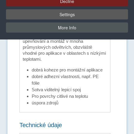
Decline
Settings
D53043
Výhody a vybavení
More Info
Univerzální tavné lepidlo citlivé na tlak pro
upevňování a montáž v mnoha
průmyslových odvětvích, obzvláště
vhodné pro aplikace v oblastech s nízkými
teplotami.
dobrá koheze pro montážní aplikace
dobré adhezní vlastnosti, např. PE
fólie
Sotva viditelný lepicí spoj
Pro povrchy citlivé na teplotu
úspora zdrojů
Technické údaje