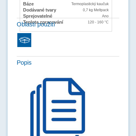
Báze
Termoplastický kaučuk
Dodávané tvary
0,7 kg Meltpack
Sprejovatelné
Ano
Teplota zpracování
120 - 160 °C
Oblasti použití
Popis