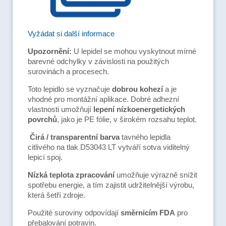
Vyžádat si další informace
Upozornění:
U lepidel se mohou vyskytnout mírné
barevné odchylky v závislosti na použitých
surovinách a procesech.
Toto lepidlo se vyznačuje
dobrou kohezí
a je
vhodné pro montážní aplikace. Dobré adhezní
vlastnosti umožňují
lepení nízkoenergetických
povrchů
, jako je PE fólie, v širokém rozsahu teplot.
Čirá / transparentní barva
tavného lepidla
citlivého na tlak D53043 LT vytváří sotva viditelný
lepicí spoj.
Nízká teplota zpracování
umožňuje výrazně snížit
spotřebu energie, a tím zajistit udržitelnější výrobu,
která šetří zdroje.
Použité suroviny odpovídají
směrnicím FDA
pro
přebalování potravin.