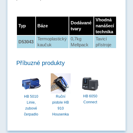
Vhodná
Dodávané
Typ
Báze
nanášecí
tvary
technika
Termoplastický
0,7kg
Tavicí
D53043
kaučuk
Meltpack
přístroje
Příbuzné produkty
HB 6050
HB 5010
Ruční
Connect
Linie,
pistole HB
zubové
910
čerpadlo
Housenka