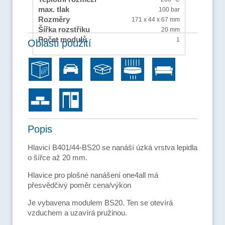
max. tlak
100 bar
Rozměry
171 x 44 x 67 mm
Šířka rozstřiku
20 mm
Počet modulů
1
Oblasti použití
Popis
Hlavicí
B401/44-BS20 se nanáší úzká vrstva lepidla
o šířce až 20 mm.
Hlavice pro plošné nanášení one4all má
přesvědčivý poměr cena/výkon
Je vybavena modulem BS20. Ten se otevírá
vzduchem a uzavírá pružinou.