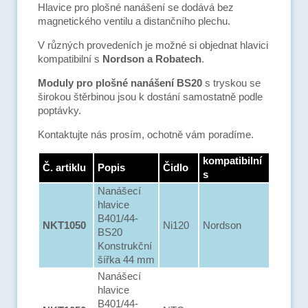
Hlavice pro plošné nanášení se dodává bez
magnetického ventilu a distančního plechu.
V různých provedeních je možné si objednat hlavici
kompatibilní s
Nordson a Robatech
.
Moduly pro plošné nanášení BS20
s tryskou se
širokou štěrbinou jsou k dostání samostatně podle
poptávky.
Kontaktujte nás prosím, ochotně vám poradíme.
kompatibilní
Č. artiklu
Popis
Čidlo
s
Nanášecí
hlavice
B401/44-
NKT1050
Ni120
Nordson
BS20
Konstrukční
šířka 44 mm
Nanášecí
hlavice
B401/44-