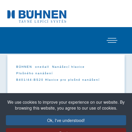
BÜHNEN
one4all
Nanášecí hlavice
Plošného nanášení
B401/44-BS20 Hlavice pro plošné nanášení
B401/44-BS20 Hlavice pro plošné
We use cookies to improve your experience on our website. By
nanášení
browsing this website, you agree to our use of cookies.
Ok, I've understood!