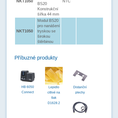
NKT1050
NTC
BS20
Konstrukční
šířka 44 mm
Modul BS20
pro nanášení
NKT1050
tryskou se
širokou
štěrbinou
Příbuzné produkty
HB 6050
Lepidlo
Distanční
Connect
citlivé na
plechy
tlak
D1628.2