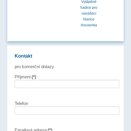
Vytápěné
hadice pro
nanášecí
hlavice
Housenka
Kontakt
pro komerční dotazy
Příjmení
(*)
Telefon
Emailová adresa
(*)