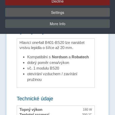
Decline
Settings
More Info
Výhody a vybavení
Hlavicí one4all B401-BS20 lze nanášet
vrstvu lepidla o šířce až 20 mm.
Kompatibilní s
Nordson
a
Robatech
dobrý poměr cena/výkon
vč. 1 modulu BS20
otevírání vzduchem / zavírání
pružinou
Technické údaje
Topný výkon
180 W
Teplotní rozmezí
200 °C