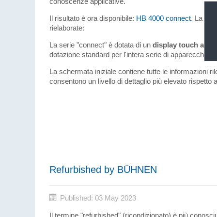
conoscenze applicative.
Il risultato è ora disponibile:
HB 4000 connect
. La ser
rielaborate:
La serie "connect" è dotata di un
display touch a col
dotazione standard per l'intera serie di apparecchi.
La schermata iniziale contiene tutte le informazioni ri
consentono un livello di dettaglio più elevato rispetto a
Refurbished by BÜHNEN
Published: 03 May 2023
Il termine "refurbished" (ricondizionato) è più conosciu