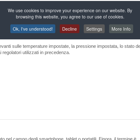
We use cookies to improve your experience on our website. By
ie di impianti presenta un nuovo schema di colori. Ma il cambiamento 
browsing this website, you agree to our use of cookies.
Ok, I've understood!
Decline
Settings
More Info
ori da 7"
.La struttura del menu, di facile navigazione, può essere utili
levanti sulle temperature impostate, la pressione impostata, lo stato d
i regolatori utilizzati in precedenza.
to nel campo degli smartphone, tablet o portatili. Finora, il termine è